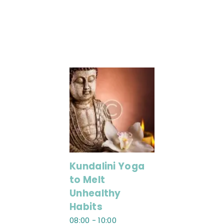
A.M.T. MÉXICO
Kundalini Yoga
to Melt
Unhealthy
Habits
08:00
-
10:00