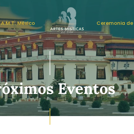
A.M.T. MÉXICO
A.M.T. México
Ceremonia de
róximos Eventos