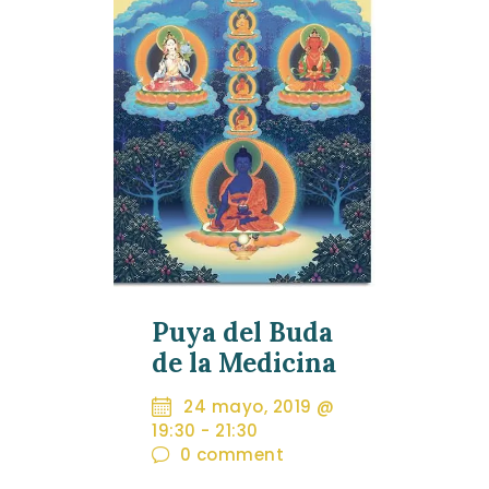
Puya del Buda
de la Medicina
24 mayo, 2019 @
19:30
-
21:30
0
comment