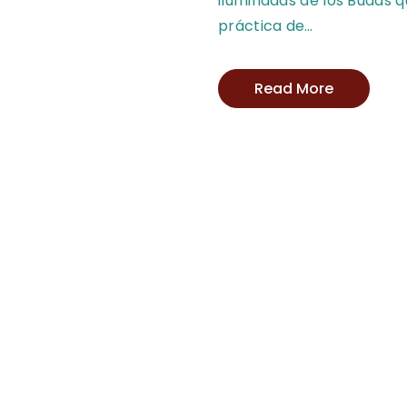
iluminadas de los Budas q
práctica de…
Read More