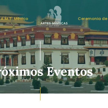
A.M.T. MÉXICO
A.M.T. México
Ceremonia de
róximos Eventos