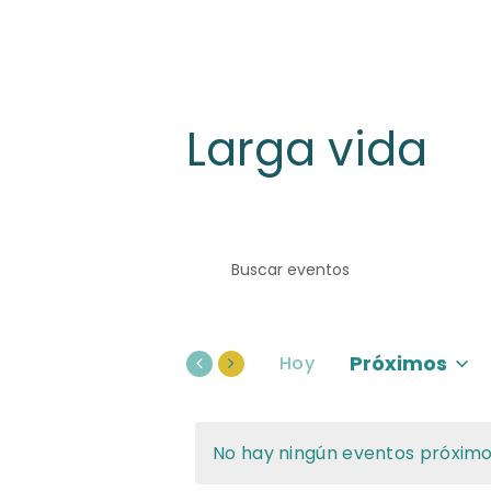
Larga vida
B
I
n
ú
t
r
s
Próximos
Hoy
o
S
q
d
e
u
No hay ningún eventos próximo
l
u
c
e