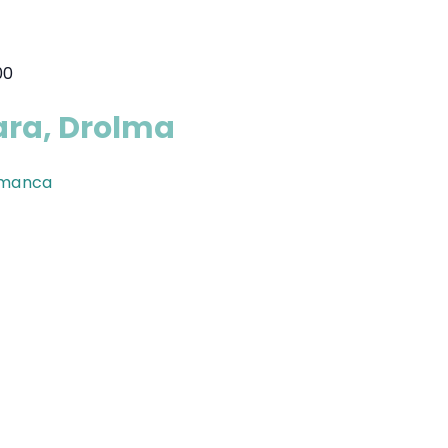
00
ara, Drolma
amanca