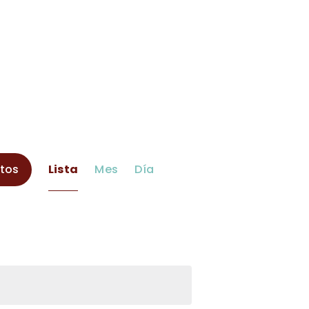
N
ntos
Lista
Mes
Día
a
v
e
g