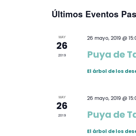
e
c
e
Últimos Eventos Pa
l
c
a
d
i
p
o
MAY
26 mayo, 2019 @ 15:
a
a
n
26
l
a
Puya de T
y
a
2019
r
b
f
n
El árbol de los de
r
e
a
c
a
c
h
MAY
l
26 mayo, 2019 @ 15:
v
a
26
a
.
Puya de T
e
v
2019
e
g
El árbol de los de
.