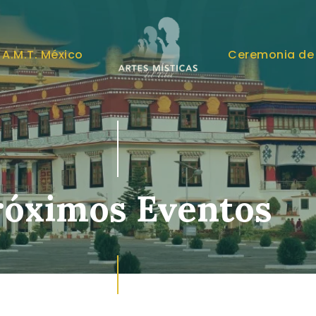
A.M.T. MÉXICO
A.M.T. México
Ceremonia de
róximos Eventos