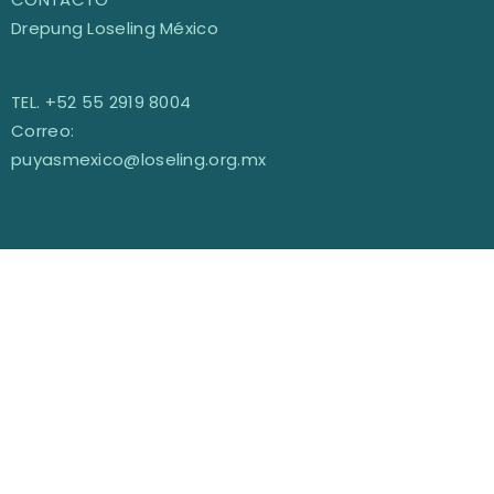
Drepung Loseling México
TEL. +52 55 2919 8004
Correo:
puyasmexico@loseling.org.mx