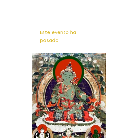
Este evento ha
pasado.
A.M.T. MÉXICO