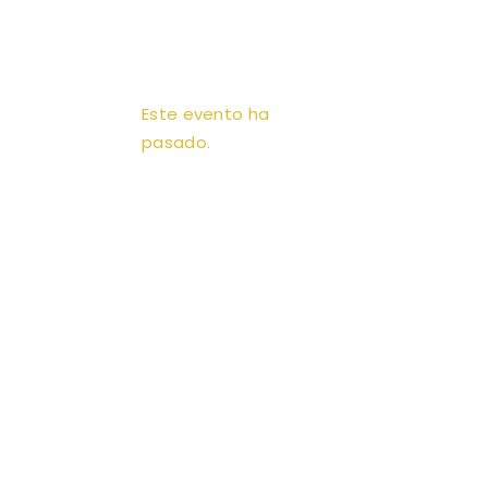
Este evento ha
pasado.
A.M.T. MÉXICO