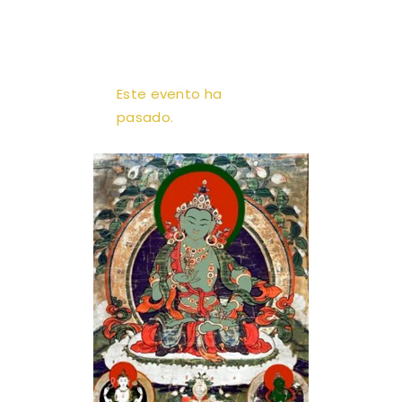
Este evento ha
pasado.
A.M.T. MÉXICO